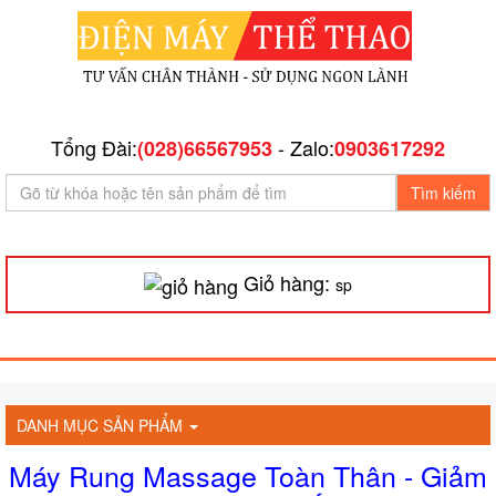
Tổng Đài:
- Zalo:
(028)66567953
0903617292
Tìm kiếm
Giỏ hàng:
sp
DANH MỤC SẢN PHẨM
Máy Rung Massage Toàn Thân - Giảm