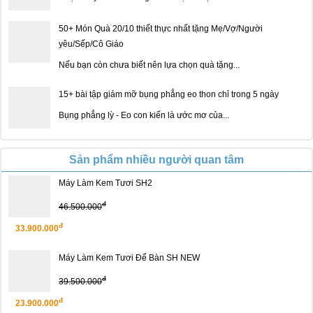
50+ Món Quà 20/10 thiết thực nhất tặng Mẹ/Vợ/Người
yêu/Sếp/Cô Giáo
Nếu bạn còn chưa biết nên lựa chọn quà tặng...
15+ bài tập giảm mỡ bụng phẳng eo thon chỉ trong 5 ngày
Bụng phẳng lỳ - Eo con kiến là ước mơ của...
Sản phẩm nhiều người quan tâm
Máy Làm Kem Tươi SH2
đ
46.500.000
đ
33.900.000
Máy Làm Kem Tươi Để Bàn SH NEW
đ
39.500.000
đ
23.900.000