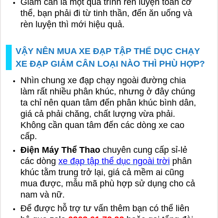
Giảm cân là một quá trình rèn luyện toàn cơ
thể, bạn phải đi từ tinh thần, đến ăn uống và
rèn luyện thì mới hiệu quả.
VẬY NÊN MUA XE ĐẠP TẬP THỂ DỤC CHẠY
XE ĐẠP GIẢM CÂN LOẠI NÀO THÌ PHÙ HỢP?
Nhìn chung xe đạp chạy ngoài đường chia
làm rất nhiều phân khúc, nhưng ở đây chúng
ta chỉ nên quan tâm đến phân khúc bình dân,
giá cả phải chăng, chất lượng vừa phải.
Không cần quan tâm đến các dòng xe cao
cấp.
Điện Máy Thể Thao
chuyên cung cấp sỉ-lẻ
các dòng
xe đạp tập thể dục ngoài trời
phân
khúc tằm trung trở lại, giá cả mềm ai cũng
mua được, mẫu mã phù hợp sử dụng cho cả
nam và nữ.
Để được hỗ trợ tư vấn thêm bạn có thể liên