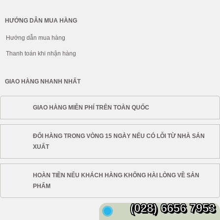
HƯỚNG DẪN MUA HÀNG
Hướng dẫn mua hàng
Thanh toán khi nhận hàng
GIAO HÀNG NHANH NHẤT
GIAO HÀNG MIỄN PHÍ TRÊN TOÀN QUỐC
ĐỔI HÀNG TRONG VÒNG 15 NGÀY NẾU CÓ LỖI TỪ NHÀ SẢN
XUẤT
HOÀN TIỀN NẾU KHÁCH HÀNG KHÔNG HÀI LÒNG VỀ SẢN
PHẨM
(028) 6656 7953