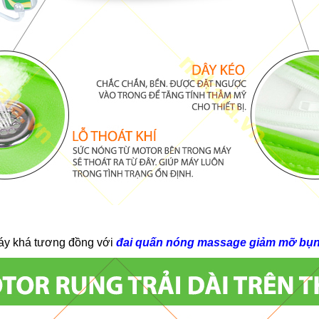
áy khá tương đồng với
đ
ai quấn nóng massage giảm mỡ bụ