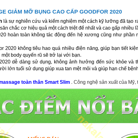
AGE GIẢM MỠ BỤNG CAO CẤP GOODFOR 2020
h
là sự nghiên cứu và kiểm nghiệm một cách kỹ lưỡng đã tạo ra
săn chắc cơ hiệu quả một cách triệt để nhất và cao gấp nhiều 
20 hoàn toàn không tác động đến hệ xương cũng như phần mề
2020 không tiêu hao quá nhiều điện năng, giúp bạn tiết kiệm
ột body quyến rũ sẽ trở lại với bạn.
020 dễ dàng sử dụng, không ảnh hưởng đến sức khỏe và thích
ời lớn tuổi sử dụng giúp xua tan mệt mỏi và giúp hạn chế bệnh 
massage toàn thân Smart Slim
. Công nghệ sản xuất của Mỹ, 