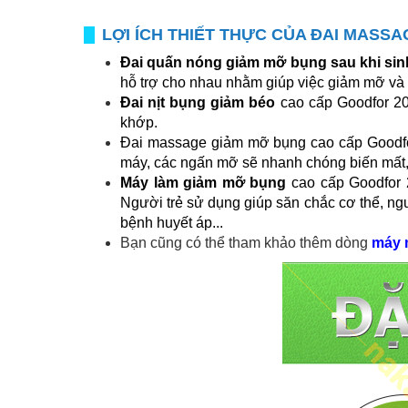
LỢI ÍCH THIẾT THỰC CỦA ĐAI MASS
Đai
quấn nóng giảm mỡ bụng sau khi sin
hỗ trợ cho nhau nhằm giúp việc giảm mỡ và 
Đai nịt bụng giảm béo
cao cấp Goodfor 20
khớp.
Đai
massage giảm mỡ bụng cao cấp Goodfor 
máy, các ngấn mỡ sẽ nhanh chóng biến mất, m
Máy làm giảm mỡ bụng
cao cấp Goodfor 2
Người trẻ sử dụng giúp săn chắc cơ thể, ngư
bệnh huyết áp...
Bạn cũng có thể tham khảo thêm dòng
máy 