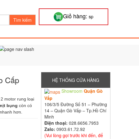
Giỏ hàng:
sp
Tìm kiếm
o Cấp
HỆ THỐNG CỬA HÀNG
Showroom
Quận Gò
Vấp
2 motor rung loại
106/3/5 Đường Số 51 – Phường
 nịt bụng
còn có
14 – Quận Gò Vấp – Tp.Hồ Chí
 nhanh hơn.
Minh
Điện thoại:
028.6656.7953
Zalo:
0903.61.72.92
(Vui lòng gọi trước khi đến, để