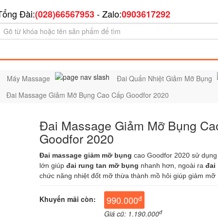
Tổng Đài:
- Zalo:
(028)66567953
0903617292
Máy Massage
Đai Quấn Nhiệt Giảm Mỡ Bụng
Đai Massage Giảm Mỡ Bụng Cao Cấp Goodfor 2020
Đai Massage Giảm Mỡ Bụng Ca
Goodfor 2020
Đai massage giảm mỡ bụng
cao Goodfor 2020 sử dụng 
lớn giúp
đai rung tan mỡ bụng
nhanh hơn, ngoài ra
đai
chức năng nhiệt đốt mỡ thừa thành mồ hôi giúp giảm mỡ
đ
990.000
Khuyến mãi còn:
đ
Giá cũ: 1.190.000