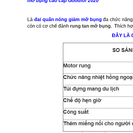
mỡ bụng cao cấp Goodfor 2020
Là
đ
ai quấn nóng giảm mỡ bụng
đa chức năng 
còn có cơ chế đánh
rung tan mỡ bụng. T
hích h
ĐÂY LÀ