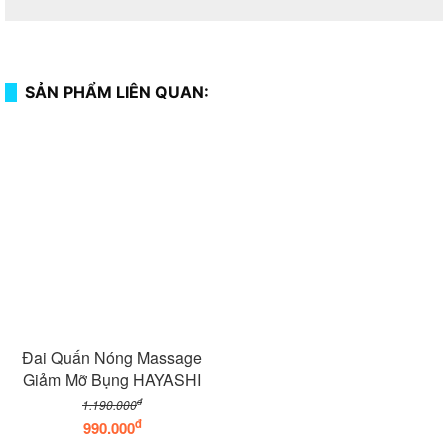
SẢN PHẨM LIÊN QUAN:
Đai Quấn Nóng Massage
Giảm Mỡ Bụng HAYASHI
đ
1.190.000
đ
990.000