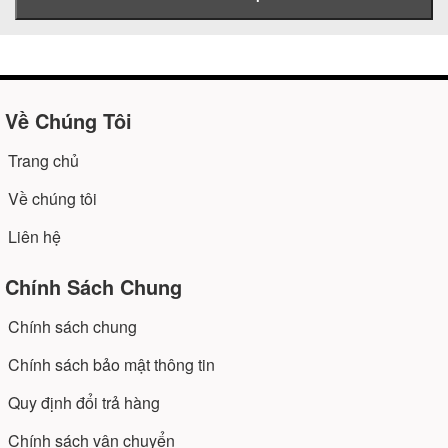
Về Chúng Tôi
Trang chủ
Về chúng tôi
Liên hệ
Chính Sách Chung
Chính sách chung
Chính sách bảo mật thông tin
Quy định đổi trả hàng
Chính sách vận chuyển