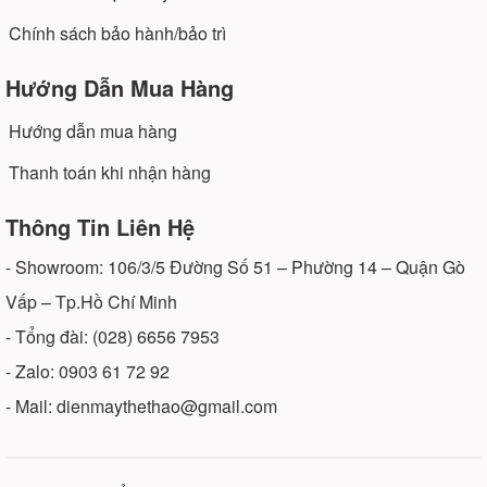
Chính sách bảo hành/bảo trì
Hướng Dẫn Mua Hàng
Hướng dẫn mua hàng
Thanh toán khi nhận hàng
Thông Tin Liên Hệ
- Showroom: 106/3/5 Đường Số 51 – Phường 14 – Quận Gò
Vấp – Tp.Hồ Chí Minh
- Tổng đài: (028) 6656 7953
- Zalo: 0903 61 72 92
- Mail: dienmaythethao@gmail.com