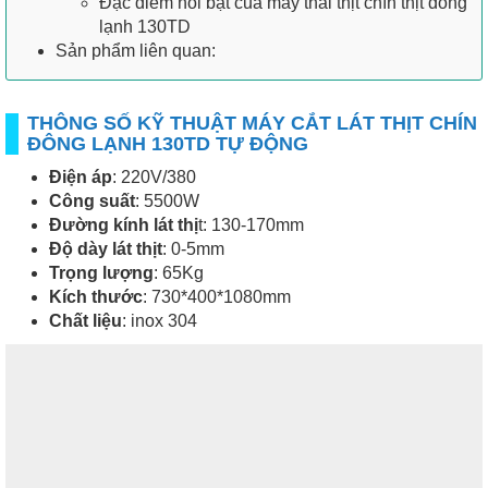
Đặc điểm nổi bật của máy thái thịt chín thịt đông
lạnh 130TD
Sản phẩm liên quan:
THÔNG SỐ KỸ THUẬT MÁY CẮT LÁT THỊT CHÍN
ĐÔNG LẠNH 130TD TỰ ĐỘNG
Điện áp
: 220V/380
Công suất
: 5500W
Đường kính lát thị
t: 130-170mm
Độ dày lát thịt
: 0-5mm
Trọng lượng
: 65Kg
Kích thước
: 730*400*1080mm
Chất liệu
: inox 304