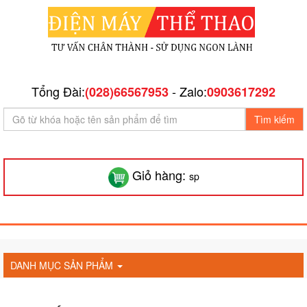
Tổng Đài:
- Zalo:
(028)66567953
0903617292
Tìm kiếm
Giỏ hàng:
sp
DANH MỤC SẢN PHẨM