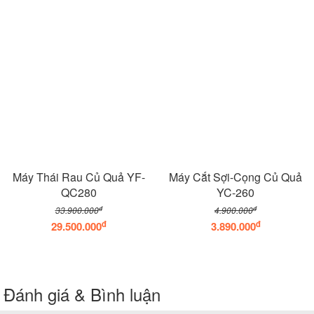
Máy Thái Rau Củ Quả YF-
Máy Cắt Sợi-Cọng Củ Quả
QC280
YC-260
đ
đ
33.900.000
4.900.000
đ
đ
29.500.000
3.890.000
Đánh giá & Bình luận