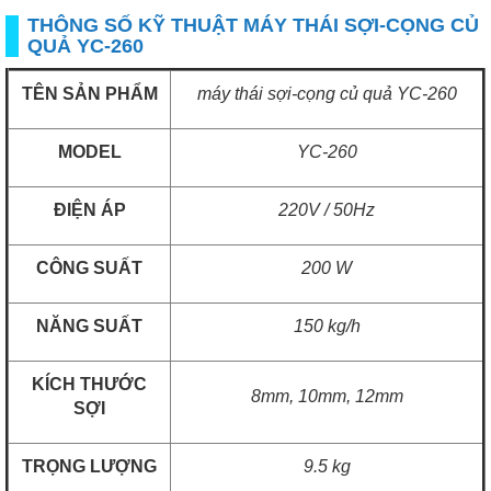
THÔNG SỐ KỸ THUẬT MÁY THÁI SỢI-CỌNG CỦ
QUẢ YC-260
TÊN SẢN PHẨM
máy thái sợi-cọng củ quả YC-260
MODEL
YC-260
ĐIỆN ÁP
220V / 50Hz
CÔNG SUẤT
200 W
NĂNG SUẤT
150 kg/h
KÍCH THƯỚC
8mm, 10mm, 12mm
SỢI
TRỌNG LƯỢNG
9.5 kg