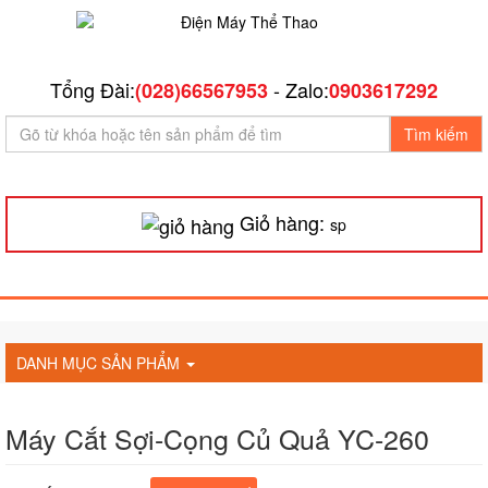
Tổng Đài:
- Zalo:
(028)66567953
0903617292
Tìm kiếm
Giỏ hàng:
sp
DANH MỤC SẢN PHẨM
Máy Cắt Sợi-Cọng Củ Quả YC-260