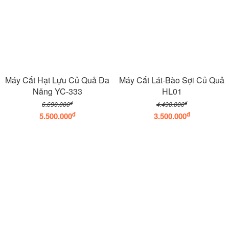
Máy Cắt Hạt Lựu Củ Quả Đa
Máy Cắt Lát-Bào Sợi Củ Quả
Năng YC-333
HL01
đ
đ
6.690.000
4.490.000
đ
đ
5.500.000
3.500.000