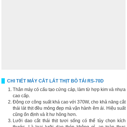
CHI TIẾT MÁY CẮT LÁT THỊT BÒ TÁI RS-70D
Thân máy có cấu tạo cứng cáp, làm từ hợp kim và nhựa
cao cấp.
Động cơ công suất khá cao với 370W, cho khả năng cắt
thái lát thịt đều mỏng đẹp mà vận hành êm ái. Hiệu suất
cũng ổn định và ít hư hỏng hơn.
Lưỡi dao cắt thái thịt tươi sống có thể tùy chọn kích
thước. Là loại lưỡi dao thép không gỉ, an toàn thực