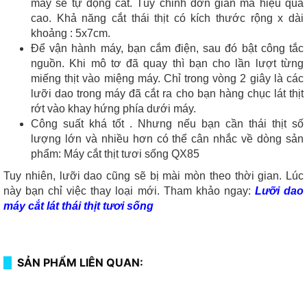
máy sẽ tự động cắt. Tùy chỉnh đơn giản mà hiệu quả
cao. Khả năng cắt thái thịt có kích thước rộng x dài
khoảng : 5x7cm.
Để vận hành máy, bạn cắm điện, sau đó bật công tắc
nguồn. Khi mô tơ đã quay thì bạn cho lần lượt từng
miếng thịt vào miệng máy. Chỉ trong vòng 2 giây là các
lưỡi dao trong máy đã cắt ra cho bạn hàng chục lát thịt
rớt vào khay hứng phía dưới máy.
Công suất khá tốt . Nhưng nếu bạn cần thái thịt số
lượng lớn và nhiều hơn có thể cân nhắc về dòng sản
phẩm:
Máy cắt thịt tươi sống QX85
Tuy nhiên, lưỡi dao cũng sẽ bị mài mòn theo thời gian. Lúc
này bạn chỉ việc thay loại mới. Tham khảo ngay:
Lưỡi dao
máy cắt lát thái thịt tươi sống
SẢN PHẨM LIÊN QUAN: