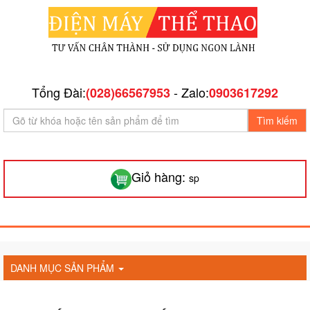
Tổng Đài:
- Zalo:
(028)66567953
0903617292
Tìm kiếm
Giỏ hàng:
sp
DANH MỤC SẢN PHẨM