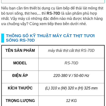
Nếu bạn cần tìm thiết bị dụng cụ làm bếp để thái lát mỏng thịt
bò tươi sống, thịt heo,... thì
RS-70D
là sản phẩm phù hợp
nhất. Vậy máy có những đặc điểm nào mà được khách hàng
ưa chuộng vậy? Cùng xem tiếp theo bên dưới nhé.
THÔNG SỐ KỸ THUẬT MÁY CẮT THỊT TƯƠI
SỐNG RS-70D
TÊN SẢN PHẨM
máy thái thịt cắt thịt RS-70D
MODEL
RS-70D
ĐIỆN ÁP
220-380 V / 50-60 Hz
KÍCH THƯỚC
(L) 310 x (W) 320 x (H) 325 mm
TRỌNG LƯỢNG
12 KG