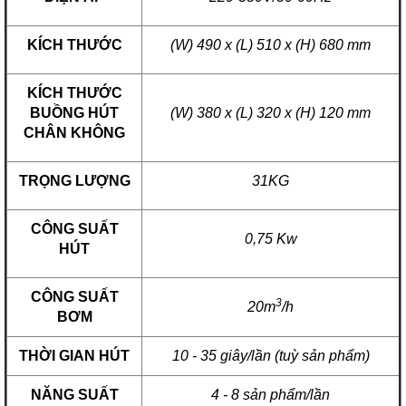
KÍCH THƯỚC
(W) 490 x (L) 510 x (H) 680 mm
KÍCH THƯỚC
BUỒNG HÚT
(W) 380 x (L) 320 x (H) 120 mm
CHÂN KHÔNG
TRỌNG LƯỢNG
31KG
CÔNG SUẤT
0,75 Kw
HÚT
CÔNG SUẤT
3
20m
/h
BƠM
THỜI GIAN HÚT
10 - 35 giây/lần (tuỳ sản phẩm)
NĂNG SUẤT
4 - 8 sản phẩm/lần