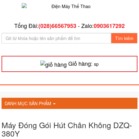
Tổng Đài:
- Zalo:
(028)66567953
0903617292
Tìm kiếm
Giỏ hàng:
sp
DANH MỤC SẢN PHẨM
Máy Đóng Gói Hút Chân Không DZQ-
380Y