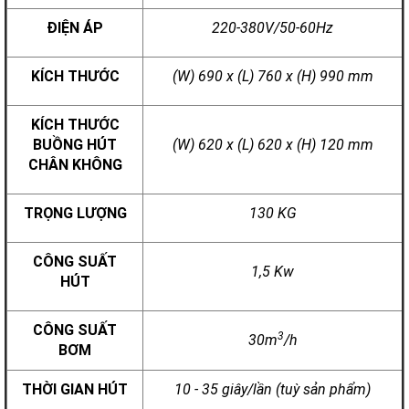
ĐIỆN ÁP
220-380V/50-60Hz
KÍCH THƯỚC
(W) 690 x (L) 760 x (H) 990 mm
KÍCH THƯỚC
BUỒNG HÚT
(W) 620 x (L) 620 x (H) 120 mm
CHÂN KHÔNG
TRỌNG LƯỢNG
130 KG
CÔNG SUẤT
1,5 Kw
HÚT
CÔNG SUẤT
3
30m
/h
BƠM
THỜI GIAN HÚT
10 - 35 giây/lần (tuỳ sản phẩm)