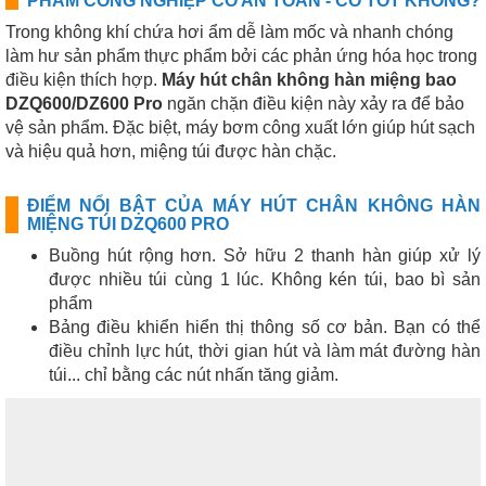
PHẨM CÔNG NGHIỆP CÓ AN TOÀN - CÓ TỐT KHÔNG?
Trong không khí chứa hơi ẩm dễ làm mốc và nhanh chóng
làm hư sản phẩm thực phẩm bởi các phản ứng hóa học trong
điều kiện thích hợp.
Máy hút chân không hàn miệng bao
DZQ600/DZ600 Pro
ngăn chặn điều kiện này xảy ra để bảo
vệ sản phẩm. Đặc biệt, máy bơm công xuất lớn giúp hút sạch
và hiệu quả hơn, miệng túi được hàn chặc.
ĐIỂM NỔI BẬT CỦA MÁY HÚT CHÂN KHÔNG HÀN
MIỆNG TÚI
DZQ600 PRO
Buồng hút rộng hơn. Sở hữu 2 thanh hàn giúp xử lý
được nhiều túi cùng 1 lúc. Không kén túi, bao bì sản
phẩm
Bảng điều khiển hiển thị thông số cơ bản. Bạn có thể
điều chỉnh lực hút, thời gian hút và làm mát đường hàn
túi... chỉ bằng các nút nhấn tăng giảm.