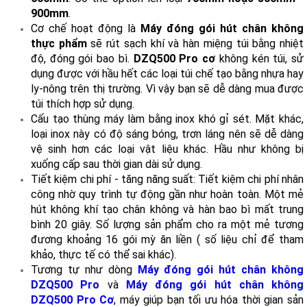
900mm
.
Cơ chế hoạt động là
Máy đóng gói hút chân không
thực phẩm
sẽ rút sạch khí và hàn miệng túi bằng nhiệt
độ, đóng gói bao bì.
DZQ500 Pro cơ
không kén túi, sử
dụng được với hầu hết các loại túi chế tạo bằng nhựa hay
ly-nông trên thị trường. Vì vậy bạn sẽ dễ dàng mua được
túi thích hợp sử dụng.
Cấu tạo thùng máy làm bằng inox khó gỉ sét. Mặt khác,
loại inox này có độ sáng bóng, trơn láng nên sẽ dễ dàng
vệ sinh hơn các loại vật liệu khác. Hầu như không bị
xuống cấp sau thời gian dài sử dụng.
Tiết kiệm chi phí - tăng năng suất: Tiết kiệm chi phí nhân
công nhờ quy trình tự động gần như hoàn toàn. Một mẻ
hút không khí tạo chân không và hàn bao bì mất trung
bình 20 giây. Số lượng sản phẩm cho ra một mẻ tương
đương khoảng 16 gói mỳ ăn liền ( số liệu chỉ để tham
khảo, thực tế có thể sai khác).
Tương tự như dòng
Máy đóng gói hút chân không
DZQ500 Pro
và
Máy đóng gói hút chân không
DZQ500 Pro Cơ
, máy giúp bạn tối ưu hóa thời gian sản