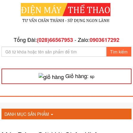
Tổng Đài:
- Zalo:
(028)66567953
0903617292
Tìm kiếm
Giỏ hàng:
sp
DANH MỤC SẢN PHẨM