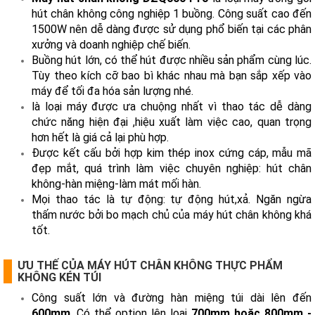
hút chân không công nghiệp 1 buồng. Công suất cao đến
1500W nên dễ dàng được sử dụng phổ biến tại các phân
xưởng và doanh nghiệp chế biến.
Buồng hút lớn, có thể hút được nhiều sản phẩm cùng lúc.
Tùy theo kích cỡ bao bì khác nhau mà bạn sắp xếp vào
máy để tối đa hóa sản lượng nhé.
là loại máy được ưa chuộng nhất vì thao tác dễ dàng
chức năng hiện đại ,hiệu xuất làm việc cao, quan trọng
hơn hết là giá cả lại phù hợp.
Được kết cấu bởi hợp kim thép inox cứng cáp, mẫu mã
đẹp mắt, quá trình làm việc chuyên nghiệp: hút chân
không-hàn miệng-làm mát mối hàn.
Mọi thao tác là tự động: tự động hút,xả. Ngăn ngừa
thấm nước bởi bo mạch chủ của máy hút chân không khá
tốt.
ƯU THẾ CỦA MÁY HÚT CHÂN KHÔNG THỰC PHẨM
KHÔNG KÉN TÚI
Công suất lớn và đường hàn miệng túi dài lên đến
600mm
. Có thể option lên loại
700mm hoặc 800mm -