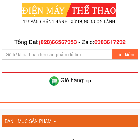
Tổng Đài:
- Zalo:
(028)66567953
0903617292
Tìm kiếm
Giỏ hàng:
sp
DANH MỤC SẢN PHẨM