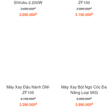
Shiruku 2.200W
ZF100
đ
đ
3.690.000
3.990.000
đ
đ
2.690.000
3.190.000
Máy Xay Đậu Nành DM-
Máy Xay Bột Ngũ Cốc Đa
ZF105
Năng Loại 5KG
đ
đ
4.190.000
6.990.000
đ
đ
3.290.000
3.990.000