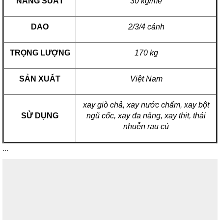
NÂNG SUẤT
30 kg/mẻ
DAO
2/3/4 cánh
TRỌNG LƯỢNG
170 kg
SẢN XUẤT
Việt Nam
xay giò chả, xay nước chấm, xay bột
SỬ DỤNG
ngũ cốc, xay đa năng, xay thịt, thái
nhuễn rau củ
...