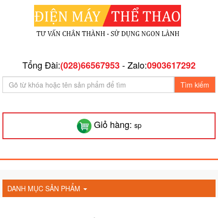
Tổng Đài:
- Zalo:
(028)66567953
0903617292
Tìm kiếm
Giỏ hàng:
sp
DANH MỤC SẢN PHẨM