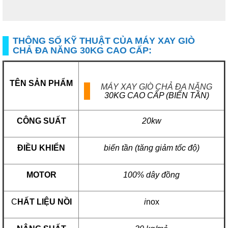
THÔNG SỐ KỸ THUẬT CỦA MÁY XAY GIÒ
CHẢ ĐA NĂNG 30KG CAO CẤP:
TÊN SẢN PHẨM
MÁY XAY GIÒ CHẢ ĐA NĂNG
30KG CAO CẤP (BIẾN TẦN)
CÔNG SUẤT
20kw
ĐIỀU KHIỂN
biến tần (tăng giảm tốc độ)
MOTOR
100% dây đồng
C
HẤT LIỆU NỒI
i
nox