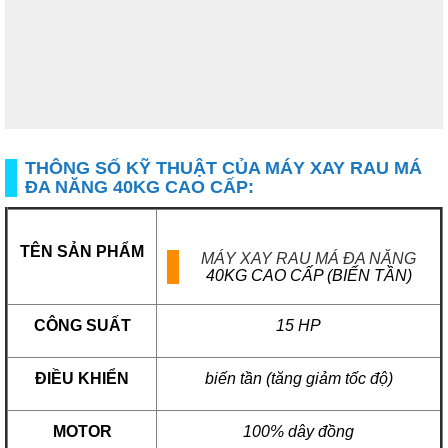
THÔNG SỐ KỸ THUẬT CỦA MÁY XAY RAU MÁ
ĐA NĂNG 40KG CAO CẤP:
TÊN SẢN PHẨM
MÁY XAY RAU MÁ ĐA NĂNG
40KG CAO CẤP (BIẾN TẦN)
CÔNG SUẤT
15 HP
ĐIỀU KHIỂN
biến tần (tăng giảm tốc độ)
MOTOR
100% dây đồng