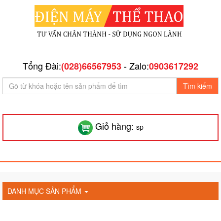
Tổng Đài:
- Zalo:
(028)66567953
0903617292
Tìm kiếm
Giỏ hàng:
sp
DANH MỤC SẢN PHẨM