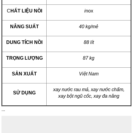
C
HẤT LIỆU NỒI
i
nox
NÂNG SUẤT
40 kg/mẻ
DUNG TÍCH NỒI
88 lít
TRỌNG LƯỢNG
87 kg
SẢN XUẤT
Việt Nam
xay nước rau má, xay nước chấm,
SỬ DỤNG
xay bột ngũ cốc, xay đa năng
...