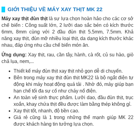
GIỚI THIỆU VỀ MÁY XAY THỊT MK 22
Máy xay thịt đùn thịt
là sự lựa chọn hoàn hảo cho các cơ sở
chế biến : Công suất lớn, 2 lưỡi dao sắc bén có kích thước
6mm, 8mm cùng với 2 đầu đùn thịt 5.5mm, 7.5mm. Khả
năng xay thịt, đùn mỡ nhiều loại thịt, da dạng kích thước khác
nhau, đáp ứng nhu cầu chế biến món ăn.
Ứng dụng:
Xay thịt, rau, cần tây, hành, cà rốt, củ su hào, giò
chả lụa, nem,...
Thiết kế máy đùn thịt xay thịt nhỏ gọn dễ di chuyển.
Bên trong máy xay thịt đùn thịt MK22 là bộ ngắt điện tự
động khi máy hoạt động quá tải . Nhờ đó, máy giúp bạn
hạn chế tối đa sự cố như cháy nổ điện.
An toàn vệ sinh thực phẩm. Lưỡi dao, đầu đùn thịt, trục
xoắn, khay chứa thịt đều được làm bằng thép không gỉ.
Xay thịt tốt, nhanh, độ bền cao.
Giá rẻ cũng là 1 trong những thế mạnh giúp MK 22
được khách hàng tin tưởng lựa chọn.