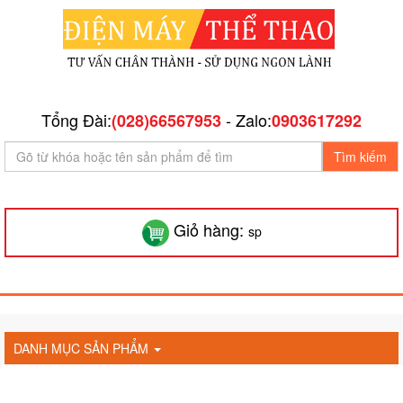
Tổng Đài:
- Zalo:
(028)66567953
0903617292
Tìm kiếm
Giỏ hàng:
sp
DANH MỤC SẢN PHẨM