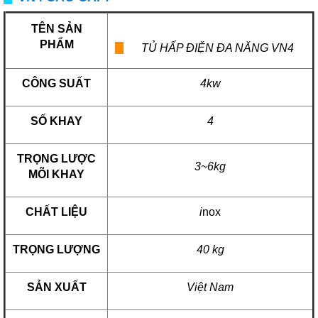
TÊN SẢN
PHẨM
TỦ HẤP ĐIỆN ĐA NĂNG VN4
CÔNG SUẤT
4kw
SỐ KHAY
4
TRỌNG LƯỢC
3~6kg
MÕI KHAY
CHẤT LIỆU
i
nox
TRỌNG LƯỢNG
40 kg
SẢN XUẤT
Việt Nam