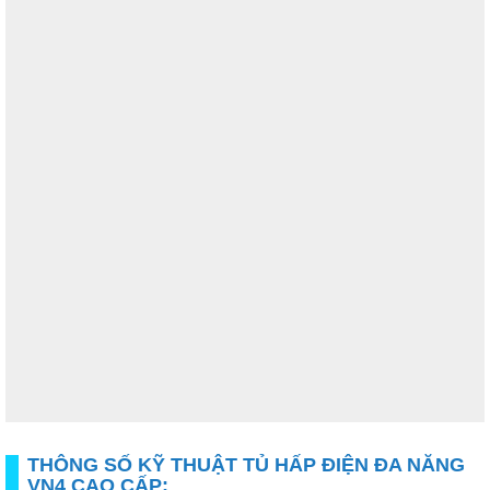
THÔNG SỐ KỸ THUẬT TỦ HẤP ĐIỆN ĐA NĂNG
VN4 CAO CẤP: