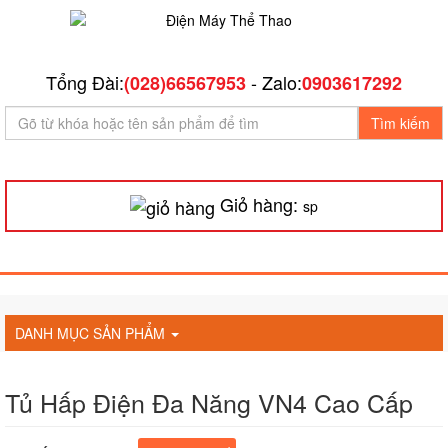
Tổng Đài:
- Zalo:
(028)66567953
0903617292
Tìm kiếm
Giỏ hàng:
sp
DANH MỤC SẢN PHẨM
Tủ Hấp Điện Đa Năng VN4 Cao Cấp