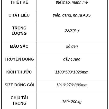
THIẾT KẾ
thể thao, mạnh mẽ
CHẤT LIỆU
thép, gang, nhựa ABS
TRỌNG
28/30kg
LƯỢNG
MÀU SẮC
đỏ đen
TRUYỀN ĐỘNG
dây cuaro
KÍCH THƯỚC
1100*500*1020mm
SIZE ĐÓNG GÓI
1010*270*880mm
CHỊU TẢI
150~200kg
TRỌNG