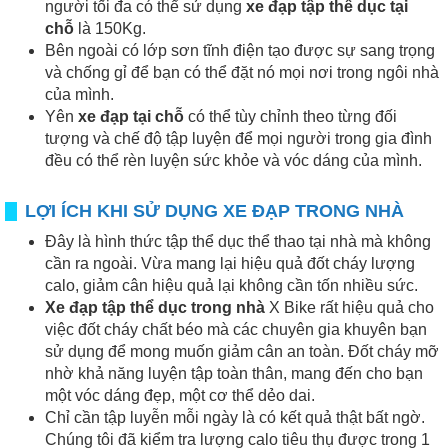
người tối đa có thể sử dụng
xe đạp tập thể dục tại
chỗ
là 150Kg.
Bên ngoài có lớp sơn tĩnh điện tạo được sự sang trọng
và chống gỉ để bạn có thể đặt nó mọi nơi trong ngôi nhà
của mình.
Yên
xe đạp tại chỗ
có thể tùy chỉnh theo từng đối
tượng và chế độ tập luyện để mọi người trong gia đình
đều có thể rèn luyện sức khỏe và vóc dáng của mình.
LỢI ÍCH KHI SỬ DỤNG XE ĐẠP TRONG NHÀ
Đây là hình thức tập thể dục thể thao tại nhà mà không
cần ra ngoài. Vừa mang lại hiệu quả đốt cháy lượng
calo, giảm cân hiệu quả lại không cần tốn nhiều sức.
Xe đạp tập thể dục trong nhà
X Bike rất hiệu quả cho
việc đốt cháy chất béo mà các chuyên gia khuyên bạn
sử dụng để mong muốn giảm cân an toàn. Đốt cháy mỡ
nhờ khả năng luyện tập toàn thân, mang đến cho bạn
một vóc dáng đẹp, một cơ thể dẻo dai.
Chỉ cần tập luyễn mỗi ngày là có kết quả thật bất ngờ.
Chúng tôi đã kiểm tra lượng calo tiêu thụ được trong 1