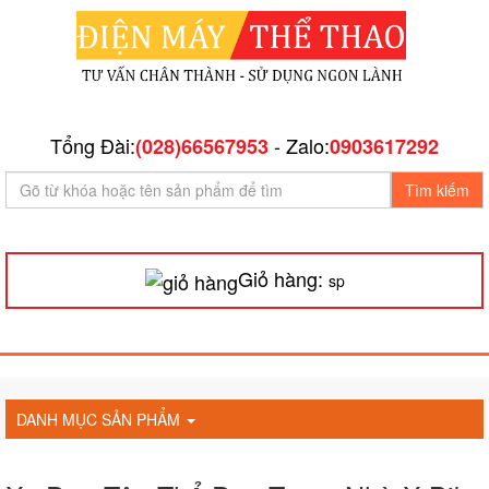
Tổng Đài:
- Zalo:
(028)66567953
0903617292
Tìm kiếm
Giỏ hàng:
sp
DANH MỤC SẢN PHẨM