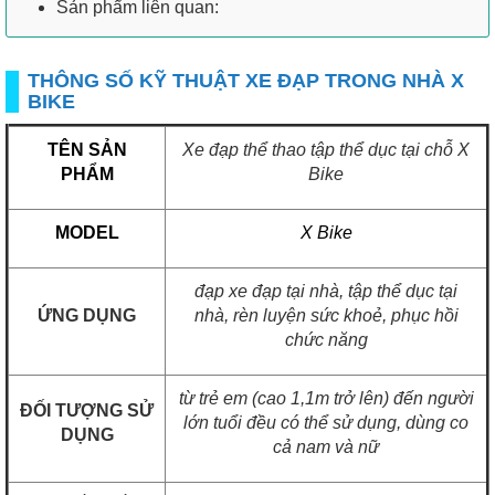
Sản phẩm liên quan:
THÔNG SỐ KỸ THUẬT XE ĐẠP TRONG NHÀ X
BIKE
TÊN SẢN
Xe đạp thể thao tập thể dục tại chỗ
X
PHẨM
Bike
MODEL
X Bike
đạp xe đạp tại nhà, tập thể dục tại
ỨNG DỤNG
nhà, rèn luyện sức khoẻ, phục hồi
chức năng
từ trẻ em (cao 1,1m trở lên) đến người
ĐỐI TƯỢNG SỬ
lớn tuổi đều có thể sử dụng, dùng co
DỤNG
cả nam và nữ