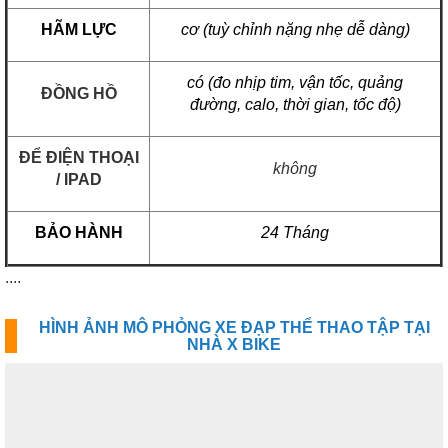
HÃM LỰC
cơ (tuỳ chỉnh nặng nhẹ dễ dàng)
có (đo nhịp tim, vận tốc, quảng
ĐỒNG HỒ
đường, calo, thời gian, tốc độ)
ĐỂ ĐIỆN THOẠI
không
/ IPAD
BẢO HÀNH
24 Tháng
....
HÌNH ẢNH MÔ PHỎNG XE ĐẠP THỂ THAO TẬP TẠI
NHÀ X BIKE