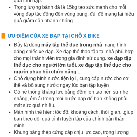
quá trình tập.
Trọng lượng bánh đà là 15kg tạo sức mạnh cho mỗi
vòng đạp tác động đến vùng bụng, đùi để mang lại hiệu
quả giảm cân nhanh chóng.
ƯU ĐIỂM CỦA XE ĐẠP TẠI CHỖ X BIKE
Đây là dòng
máy tập thể dục trong nhà
mang hình
dáng chiếc xe đạp. Xe đạp thể thao tập tại nhà phù hợp
cho mọi thành viên trong gia đình sử dụng.
xe đạp tập
thể dục cho người lớn tuổi
,
xe đạp tập thể dục cho
người phục hồi chức năng
....
Chỗ đựng bình nước tiện lợi , cung cấp nước cho cơ
thể và bổ sung nước ngay lúc bạn tập luyện
Có hệ thống kháng lực bằng đệm len tạo nên sự nhẹ
nhàng, êm ái trong mỗi bước đạp để bạn không phải
mất sức quá nhiều.
Màn hình thể hiện: tốc độ, khoảng cách, thời gian...giúp
bạn theo dõi quá trình luyện tập của chính bản thân
mình.
Khung bằng thép cứng cáp chịu lực cao, trọng lượng