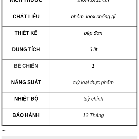
KÍCH THƯỚC
29X46X31 cm
CHẤT LIỆU
nhôm, inox chống gỉ
THIẾT KẾ
bếp đơn
DUNG TÍCH
6 lít
BỂ CHIÊN
1
NĂNG SUẤT
tuỳ loại thực phẩm
NHIỆT ĐỘ
tuỳ chỉnh
BẢO HÀNH
12 Tháng
....