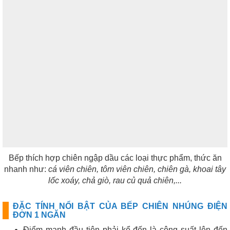
Bếp thích hợp chiên ngập dầu các loại thực phẩm, thức ăn
nhanh như:
cá viên chiên, tôm viên chiên, chiên gà, khoai tây
lốc xoáy, chả giò, rau củ quả chiên,...
ĐẶC TÍNH NỔI BẬT CỦA BẾP CHIÊN NHÚNG ĐIỆN
ĐƠN 1 NGĂN
Điểm mạnh đầu tiên phải kể đến là công suất lên đến