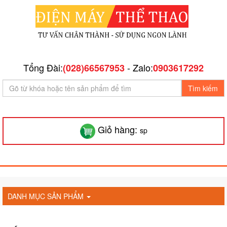
Tổng Đài:
- Zalo:
(028)66567953
0903617292
Tìm kiếm
Giỏ hàng:
sp
DANH MỤC SẢN PHẨM