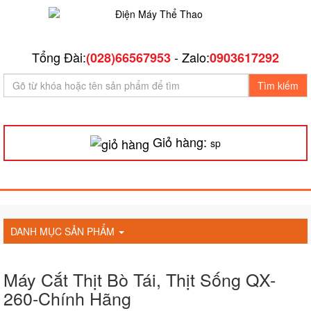
Tổng Đài:
- Zalo:
(028)66567953
0903617292
Tìm kiếm
Giỏ hàng:
sp
DANH MỤC SẢN PHẨM
Máy Cắt Thịt Bò Tái, Thịt Sống QX-
260-Chính Hãng