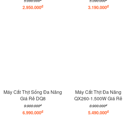
5.090.000
5.390.000
đ
đ
2.950.000
3.190.000
Máy Cắt Thịt Sống Đa Năng
Máy Cắt Thịt Đa Năng
Giá Rẻ DQ8
QX260-1.500W Giá Rẻ
đ
đ
9.900.000
8.900.000
đ
đ
6.990.000
5.490.000