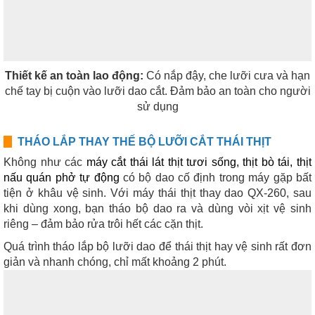
Thiết kế an toàn lao động:
Có nắp đậy, che lưỡi cưa và hạn
chế tay bị cuộn vào lưỡi dao cắt. Đảm bảo an toàn cho người
sử dụng
THÁO LẮP THAY THẾ BỘ LƯỠI CẮT THÁI THỊT
Không như các
máy cắt thái lát thịt tươi sống, thịt bò tái, thịt
nấu quán phở tự động
có bộ dao cố định trong máy gặp bất
tiện ở khâu vệ sinh. Với máy thái thịt thay dao QX-260, sau
khi dùng xong, bạn tháo bộ dao ra và dùng vòi xịt vệ sinh
riêng – đảm bảo rửa trôi hết các cặn thịt.
Quá trìn
h tháo lắp bộ lưỡi dao để thái thịt hay vệ sinh rất đơn
giản và nhanh chóng, chỉ mất khoảng 2 phút.