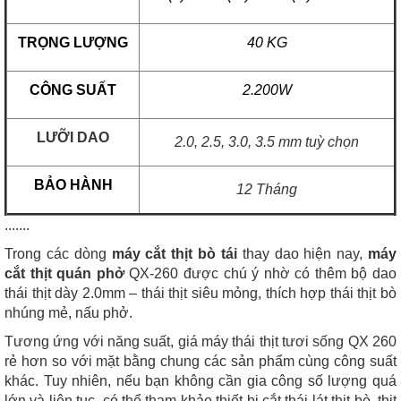
TRỌNG LƯỢNG
40 KG
CÔNG SUẤT
2.200W
LƯỠI DAO
2.0, 2.5, 3.0, 3.5 mm tuỳ chọn
BẢO HÀNH
12 Tháng
.......
Trong các dòng
máy cắt thịt bò tái
thay dao hiện nay,
máy
cắt thịt quán phở
QX-260 được chú ý nhờ có thêm bộ dao
thái thịt dày 2.0mm – thái thịt siêu mỏng, thích hợp thái thịt bò
nhúng mẻ, nấu phở.
Tương ứng với năng suất, giá máy thái thịt tươi sống QX 260
rẻ hơn so với mặt bằng chung các sản phẩm cùng công suất
khác. Tuy nhiên, nếu bạn không cần gia công số lượng quá
lớn và liên tục, có thể tham khảo thiết bị cắt thái lát thịt bò, thịt