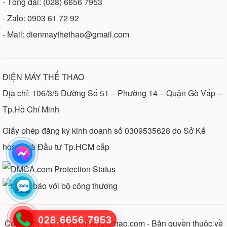
- Tổng đài: (028) 6656 7953
- Zalo: 0903 61 72 92
- Mail: dienmaythethao@gmail.com
ĐIỆN MÁY THỂ THAO
Địa chỉ: 106/3/5 Đường Số 51 – Phường 14 – Quận Gò Vấp –
Tp.Hồ Chí Minh
Giấy phép đăng ký kinh doanh số 0309535628 do Sở Kế
hoạch và Đầu tư Tp.HCM cấp
028.6656.7953
Copyright © 2026
dienmaythethao.com
- Bản quyền thuộc về