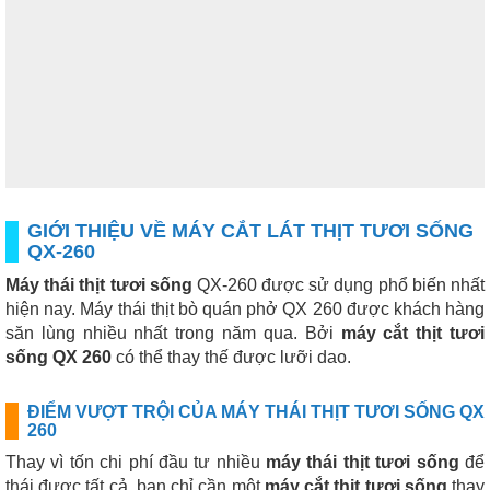
GIỚI THIỆU VỀ MÁY CẮT LÁT THỊT TƯƠI SỐNG
QX-260
Máy thái thịt tươi sống
QX-260 được sử dụng phổ biến nhất
hiện nay. Máy thái thịt bò quán phở QX 260 được khách hàng
săn lùng nhiều nhất trong năm qua. Bởi
máy cắt thịt tươi
sống QX 260
có thể thay thế được lưỡi dao.
ĐIỂM VƯỢT TRỘI CỦA MÁY THÁI THỊT TƯƠI SỐNG QX
260
Thay vì tốn chi phí đầu tư nhiều
máy thái thịt tươi sống
để
thái được tất cả, bạn chỉ cần một
máy cắt thịt tươi sống
thay