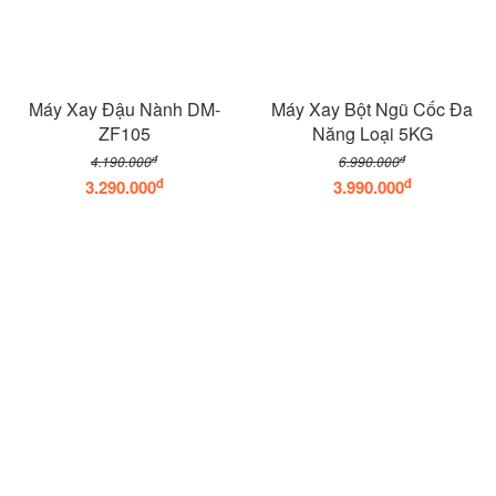
Máy Xay Đậu Nành DM-
Máy Xay Bột Ngũ Cốc Đa
ZF105
Năng Loại 5KG
đ
đ
4.190.000
6.990.000
đ
đ
3.290.000
3.990.000