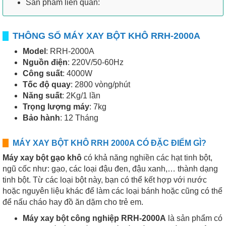
Sản phẩm liên quan:
THÔNG SỐ MÁY XAY BỘT KHÔ RRH-2000A
Model
: RRH-2000A
Nguồn điện
: 220V/50-60Hz
Công suất
: 4000W
Tốc độ quay
: 2800 vòng/phút
Năng suất
: 2Kg/1 lần
Trọng lượng máy
: 7kg
Bảo hành
: 12 Tháng
MÁY XAY BỘT KHÔ RRH 2000A CÓ ĐẶC ĐIỂM GÌ?
Máy xay bột gạo khô
có khả năng nghiền các hạt tinh bột,
ngũ cốc như: gạo, các loại đậu đen, đậu xanh,… thành dạng
tinh bột. Từ các loại bột này, bạn có thể kết hợp với nước
hoặc nguyên liệu khác để làm các loại bánh hoặc cũng có thể
để nấu cháo hay đồ ăn dặm cho trẻ em.
Máy xay bột công nghiệp RRH-2000A
là sản phẩm có