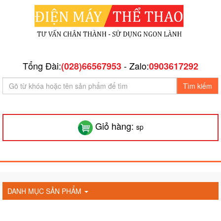
Tổng Đài:
- Zalo:
(028)66567953
0903617292
Tìm kiếm
Giỏ hàng:
sp
DANH MỤC SẢN PHẨM