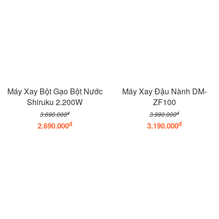
Máy Xay Bột Gạo Bột Nước
Máy Xay Đậu Nành DM-
Shiruku 2.200W
ZF100
đ
đ
3.690.000
3.990.000
đ
đ
2.690.000
3.190.000