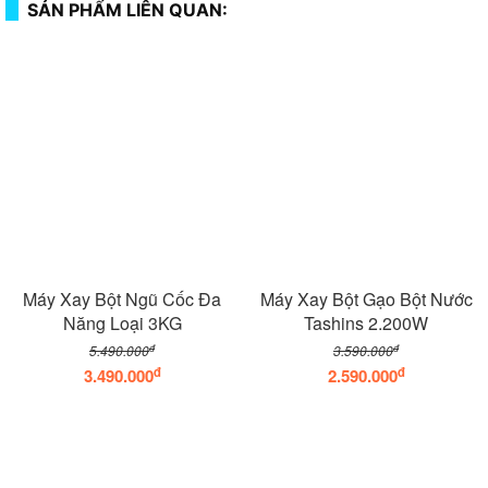
SẢN PHẨM LIÊN QUAN:
Máy Xay Bột Ngũ Cốc Đa
Máy Xay Bột Gạo Bột Nước
Năng Loại 3KG
Tashins 2.200W
đ
đ
5.490.000
3.590.000
đ
đ
3.490.000
2.590.000