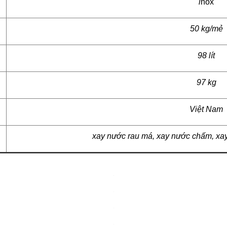
i
nox
50 kg/mẻ
98 lít
97 kg
Việt Nam
xay nước rau má, xay nước chấm, xay