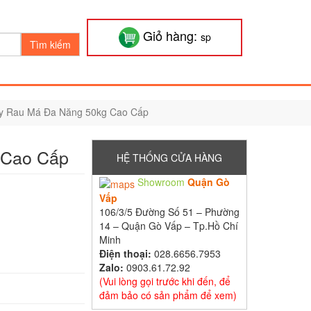
Giỏ hàng:
sp
Tìm kiếm
y Rau Má Đa Năng 50kg Cao Cấp
 Cao Cấp
HỆ THỐNG CỬA HÀNG
Showroom
Quận Gò
Vấp
106/3/5 Đường Số 51 – Phường
14 – Quận Gò Vấp – Tp.Hồ Chí
Minh
Điện thoại:
028.6656.7953
Zalo:
0903.61.72.92
(Vui lòng gọi trước khi đến, để
đảm bảo có sản phẩm để xem)