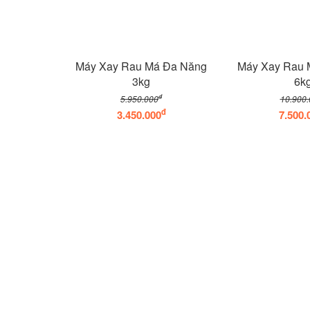
Máy Xay Rau Má Đa Năng
Máy Xay Rau 
3kg
6k
đ
5.950.000
10.900.
đ
3.450.000
7.500.