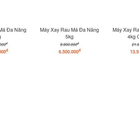
Má Đa Năng
Máy Xay Rau Má Đa Năng
Máy Xay R
g
5kg
4kg 
đ
đ
000
9.900.000
21.
đ
đ
000
6.500.000
13.5