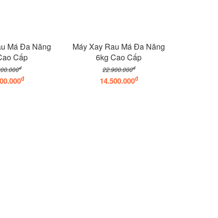
au Má Đa Năng
Máy Xay Rau Má Đa Năng
Cao Cấp
6kg Cao Cấp
đ
đ
900.000
22.900.000
đ
đ
00.000
14.500.000