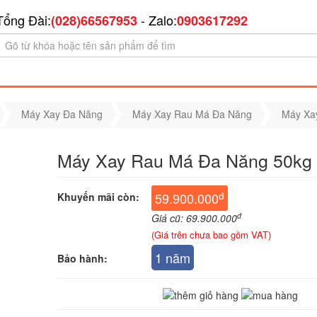
Tổng Đài:
- Zalo:
(028)66567953
0903617292
Máy Xay Đa Năng
Máy Xay Rau Má Đa Năng
Máy Xa
Máy Xay Rau Má Đa Năng 50kg
đ
59.900.000
Khuyến mãi còn:
đ
Giá cũ: 69.900.000
(Giá trên chưa bao gồm VAT)
1 năm
Bảo hành: