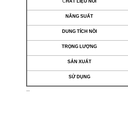
C
HẤT LIỆU NỒI
NÂNG SUẤT
DUNG TÍCH NỒI
TRỌNG LƯỢNG
SẢN XUẤT
SỬ DỤNG
...