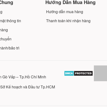
Chung
Hướng Dẫn Mua Hàng
ng
Hướng dẫn mua hàng
ật thông tin
Thanh toán khi nhận hàng
 hàng
 chuyển
ành/bảo trì
n Gò Vấp – Tp.Hồ Chí Minh
o Sở Kế hoạch và Đầu tư Tp.HCM