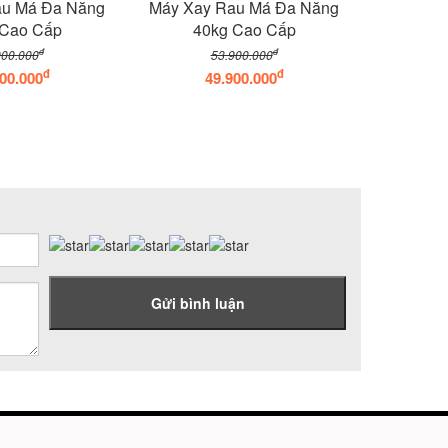
au Má Đa Năng
Máy Xay Rau Má Đa Năng
 Cao Cấp
40kg Cao Cấp
đ
đ
900.000
53.900.000
đ
đ
00.000
49.900.000
Gửi bình luận