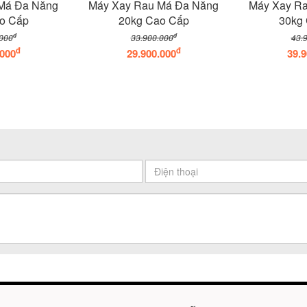
Má Đa Năng
Máy Xay Rau Má Đa Năng
Máy Xay R
o Cấp
20kg Cao Cấp
30kg
đ
đ
000
33.900.000
43.
đ
đ
.000
29.900.000
39.9