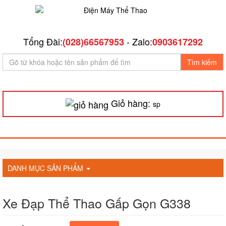
Tổng Đài:
- Zalo:
(028)66567953
0903617292
Tìm kiếm
Giỏ hàng:
sp
DANH MỤC SẢN PHẨM
Xe Đạp Thể Thao Gấp Gọn G338