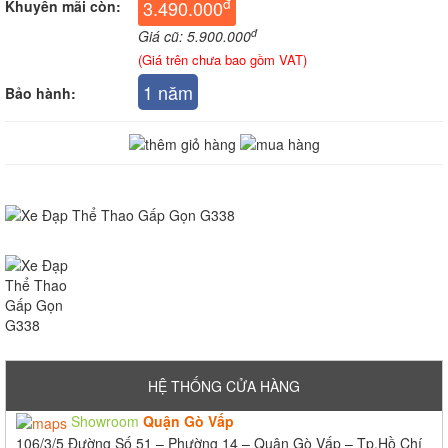
đ
3.490.000
Khuyến mãi còn:
đ
Giá cũ: 5.900.000
(Giá trên chưa bao gồm VAT)
1 năm
Bảo hành:
HỆ THỐNG CỬA HÀNG
Showroom
Quận Gò Vấp
106/3/5 Đường Số 51 – Phường 14 – Quận Gò Vấp – Tp.Hồ Chí