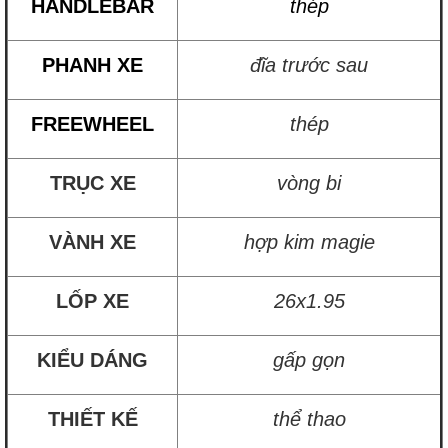
HANDLEBAR
thép
PHANH XE
đĩa trước sau
FREEWHEEL
thép
TRỤC XE
vòng bi
VÀNH XE
hợp kim magie
LỐP XE
26x1.95
KIỂU DÁNG
gấp gọn
THIẾT KẾ
thể thao