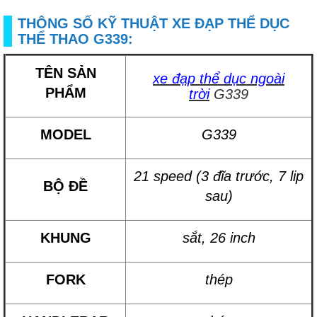
THÔNG SỐ KỸ THUẬT XE ĐẠP THỂ DỤC
THỂ THAO G339:
TÊN SẢN
xe đạp thể dục ngoài
PHẨM
trời
G339
MODEL
G339
21 speed (3 đĩa trước, 7 lip
BỘ ĐỀ
sau)
KHUNG
sắt, 26 inch
FORK
thép