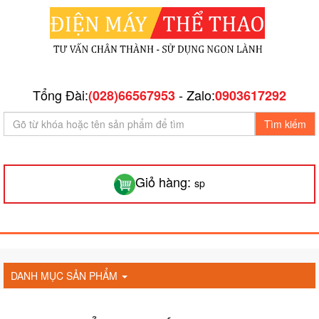
Tổng Đài:
- Zalo:
(028)66567953
0903617292
Tìm kiếm
Giỏ hàng:
sp
DANH MỤC SẢN PHẨM